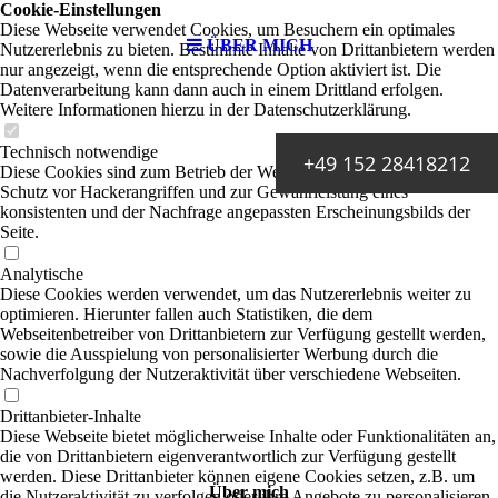
Cookie-Einstellungen
Diese Webseite verwendet Cookies, um Besuchern ein optimales
ÜBER MICH
Nutzererlebnis zu bieten. Bestimmte Inhalte von Drittanbietern werden
nur angezeigt, wenn die entsprechende Option aktiviert ist. Die
Datenverarbeitung kann dann auch in einem Drittland erfolgen.
Weitere Informationen hierzu in der Datenschutzerklärung.
Technisch notwendige
+49 152 28418212
Diese Cookies sind zum Betrieb der Webseite notwendig, z.B. zum
Schutz vor Hackerangriffen und zur Gewährleistung eines
konsistenten und der Nachfrage angepassten Erscheinungsbilds der
Seite.
Analytische
Diese Cookies werden verwendet, um das Nutzererlebnis weiter zu
optimieren. Hierunter fallen auch Statistiken, die dem
Webseitenbetreiber von Drittanbietern zur Verfügung gestellt werden,
sowie die Ausspielung von personalisierter Werbung durch die
Nachverfolgung der Nutzeraktivität über verschiedene Webseiten.
Drittanbieter-Inhalte
Diese Webseite bietet möglicherweise Inhalte oder Funktionalitäten an,
die von Drittanbietern eigenverantwortlich zur Verfügung gestellt
werden. Diese Drittanbieter können eigene Cookies setzen, z.B. um
Über mich
die Nutzeraktivität zu verfolgen oder ihre Angebote zu personalisieren